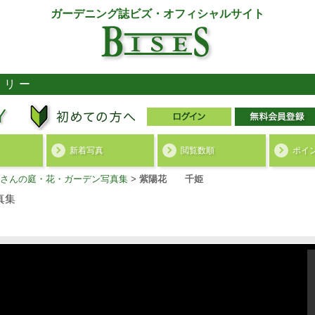
ガーデニング誌ビズ・オフィシャルサイト
ラリー
新着写真
閲覧数順
ポイ
さんの庭・花・ガーデン写真集
>
紫陽花 千姫
真集