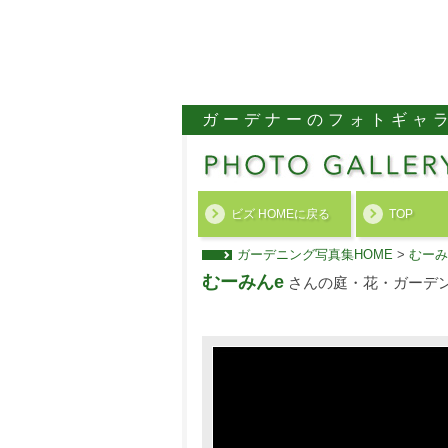
ガーデナーのフォトギャ
ビズ HOMEに戻る
TOP
ガーデニング写真集HOME
>
むーみ
むーみんe
さんの庭・花・ガーデ