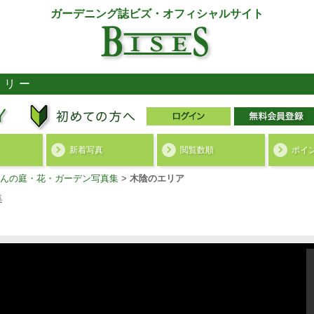
ガーデニング誌ビズ・オフィシャルサイト
ラリー
新着写真
閲覧数順
ポイ
んの庭・花・ガーデン写真集
>
木陰のエリア
集