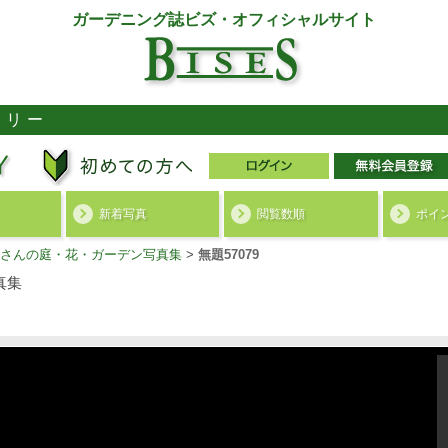
ガーデニング誌ビズ・オフィシャルサイト
ラリー
新着写真
閲覧数順
ポイ
さんの庭・花・ガーデン写真集
>
無題57079
真集