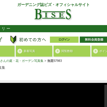
ガーデニング誌ビズ・オフィシャルサイト
ラリー
新着写真
閲覧数順
ポイ
さんの庭・花・ガーデン写真集
>
無題57983
真集