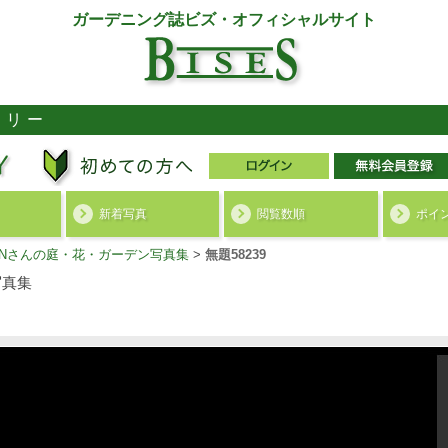
ガーデニング誌ビズ・オフィシャルサイト
ラリー
新着写真
閲覧数順
ポイ
ENさんの庭・花・ガーデン写真集
>
無題58239
写真集