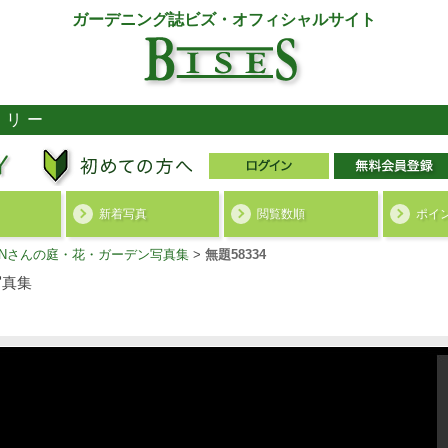
ガーデニング誌ビズ・オフィシャルサイト
ラリー
新着写真
閲覧数順
ポイ
ENさんの庭・花・ガーデン写真集
>
無題58334
写真集