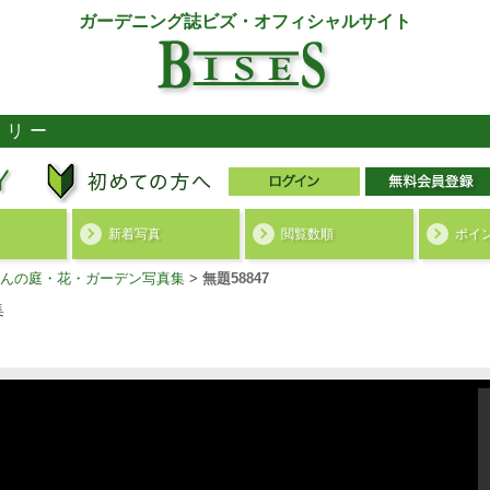
ガーデニング誌ビズ・オフィシャルサイト
ラリー
新着写真
閲覧数順
ポイ
んの庭・花・ガーデン写真集
>
無題58847
集