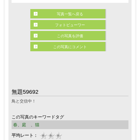
写真一覧へ戻る
フォトビューワー
この写真を評価
この写真にコメント
無題59692
鳥と交信中！
この写真のキーワードタグ
春
、
庭
、
猫
平均レート：