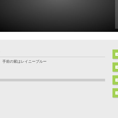
ン
、手前の紫はレイニーブルー
ト