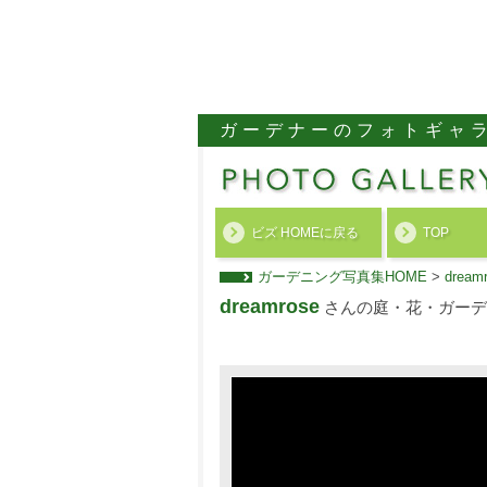
ガーデナーのフォトギャ
ビズ HOMEに戻る
TOP
ガーデニング写真集HOME
>
dre
dreamrose
さんの庭・花・ガーデ