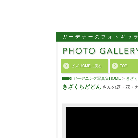
ガーデナーのフォトギャ
ビズ HOMEに戻る
TOP
ガーデニング写真集HOME
>
きざく
きざくらどどん
さんの庭・花・