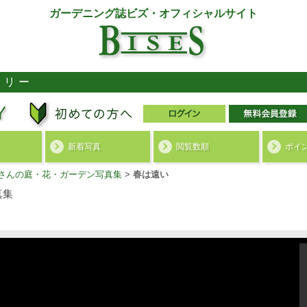
ガーデニング誌ビズ・オフィシャルサイト
ラリー
新着写真
閲覧数順
ポイ
haさんの庭・花・ガーデン写真集
>
春は遠い
真集