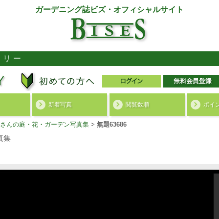
ガーデニング誌ビズ・オフィシャルサイト
ラリー
新着写真
閲覧数順
ポイ
さんの庭・花・ガーデン写真集
>
無題63686
真集