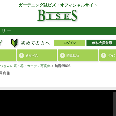
ガーデニング誌ビズ・オフィシャルサイト
ラリー
新着写真
閲覧数順
ポイ
ワさんの庭・花・ガーデン写真集
>
無題65806
写真集