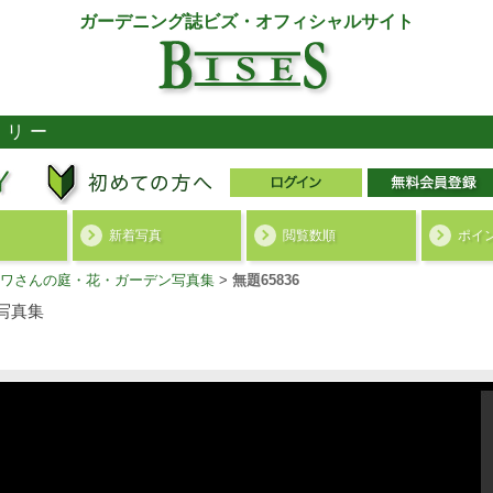
ガーデニング誌ビズ・オフィシャルサイト
ラリー
新着写真
閲覧数順
ポイ
ワさんの庭・花・ガーデン写真集
>
無題65836
写真集