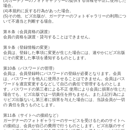
(3)ガーデナーのフォトギャラリーの提供する情報を不正に使用した
場合。
(4)本規約に反する行為があった場合。
(5)その他、ビズ出版が、ガーデナーのフォトギャラリーの利用につ
いて不適当と判断する場合。
第８条（会員資格の譲渡）
会員の資格を譲渡・貸与することはできません。
第９条（登録情報の変更）
会員は、登録した事項に変更が生じた場合には、速やかにビズ出版
にその変更した事項を通知するものとします。
第10条（パスワードの管理）
会員は、会員登録時にパスワードの登録が必要となります。会員
は、パスワードを他人に使用させることはできません。会員はパス
ワードを適宜変更するなどして自己の責任で管理するものとしま
す。パスワードの第三者による不正 使用により会員に損害が生じた
場合でも、ビズ出版では一切責任を持ちません。また上記行為によ
りビズ出版ないし第三者に損害を与えた場合には、当該会員が一切
の 責任を負うものとします。
第11条（サイトへの接続など）
ガーデナーのフォトギャラリーのサービスを受けるためのサイトへ
の接続は、会員が自己の費用で行うものとします。ビズ出版のサイ