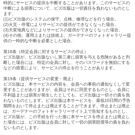
時的にサービスの提供を中断することがあります。このサービスの
中断による損害について、ビズ出版は一切責任を負わないものとし
ます。
(1)ビズ出版のシステムの保守、点検、修理などを行う場合。
(2)火災・停電によりサービスの提供ができなくなった場合。
(3)天変地異などによりサービスの提供ができなくなった場合。
(4)その他、運用上または技術上、ガーデナーのフォトギャラリー提
供の一時的な中断を必要とした場合。
第18条（特定会員に対するサービスの停止）
ビズ出版が、ビズ出版ないし第三者に損害を与える危険があると判
断した場合には、特定の会員に対し、そのパスワードを無効にする
などの措置により、サービスの停止を行うことがあります。
第19条（提供サービスの変更・廃止）
ビズ出版は、本サービスの内容を、会員への事前の通知なくして変
更することがありますが、会員はそれに同意するものとし、会員に
不利益または損害が発生したとしても、ビズ出版は一切その責を負
わないものとします。ビズ出版は本サービスを、最低10日間の予告
期間をおいて停止または廃止することができます。停止または廃止
は、ガーデナーのフォトギャラリーサイト上で告知するものとし、
ビズ出版が、この手続を行った後に本サービスを停止または廃止し
た場合には、ビズ出版は会員に対して一切の損害賠償等の責を負わ
ないものとします。