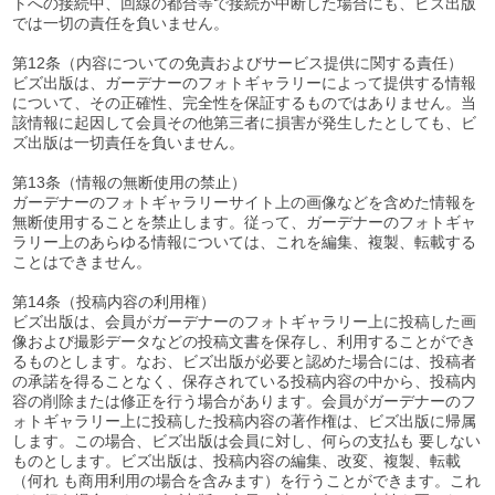
トへの接続中、回線の都合等で接続が中断した場合にも、ビズ出版
では一切の責任を負いません。
第12条（内容についての免責およびサービス提供に関する責任）
ビズ出版は、ガーデナーのフォトギャラリーによって提供する情報
について、その正確性、完全性を保証するものではありません。当
該情報に起因して会員その他第三者に損害が発生したとしても、ビ
ズ出版は一切責任を負いません。
第13条（情報の無断使用の禁止）
ガーデナーのフォトギャラリーサイト上の画像などを含めた情報を
無断使用することを禁止します。従って、ガーデナーのフォトギャ
ラリー上のあらゆる情報については、これを編集、複製、転載する
ことはできません。
第14条（投稿内容の利用権）
ビズ出版は、会員がガーデナーのフォトギャラリー上に投稿した画
像および撮影データなどの投稿文書を保存し、利用することができ
るものとします。なお、ビズ出版が必要と認めた場合には、投稿者
の承諾を得ることなく、保存されている投稿内容の中から、投稿内
容の削除または修正を行う場合があります。会員がガーデナーのフ
ォトギャラリー上に投稿した投稿内容の著作権は、ビズ出版に帰属
します。この場合、ビズ出版は会員に対し、何らの支払も 要しない
ものとします。ビズ出版は、投稿内容の編集、改変、複製、転載
（何れ も商用利用の場合を含みます）を行うことができます。これ