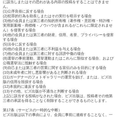
に該当しまたはその恐れがある内容の投稿をすることはできませ
ん。
(1)公序良俗に反する場合
(2)犯罪的行為を助長しまたはその実行を暗示する場合
(3)他の会員または第三者の知的所有権（著作権・意匠権・特許権・
実用新案権・商標権・ノウハウが含まれるがこれらに限定されませ
ん）を侵害する場合
(4)他の会員または第三者の財産、信用、名誉、プライバシーを侵害
する場合
(5)法令に反する場合
(6)他の会員または第三者に不利益を与える場合
(7)他の会員または第三者に対する誹謗中傷の場合
(8)選挙の事前運動、選挙運動またはこれらに類似する場合、および
公職選挙法に抵触する場合
(9)自己または第三者の営業に関する宣伝のみを目的にする場合
(10)未成年者に対し悪影響があると判断される場合
(11)ガーデナーのフォトギャラリーの運営を妨げ、または、ビズ出
版の信用を毀損する場合
(12)本規約に違反する場合
(13)その他、ビズ出版が不適当と判断する場合
上記に該当する投稿がなされた場合、ビズ出版は、投稿者その他第
三者の承諾を得ることなく削除することができるものとします。
第17条（サービスの一時的な中断）
ビズ出版は以下の事由により、会員に事前に連絡することなく、一