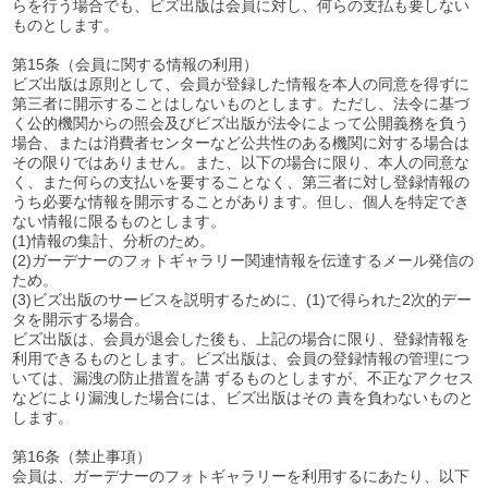
らを行う場合でも、ビズ出版は会員に対し、何らの支払も要しない
ものとします。
第15条（会員に関する情報の利用）
ビズ出版は原則として、会員が登録した情報を本人の同意を得ずに
第三者に開示することはしないものとします。ただし、法令に基づ
く公的機関からの照会及びビズ出版が法令によって公開義務を負う
場合、または消費者センターなど公共性のある機関に対する場合は
その限りではありません。また、以下の場合に限り、本人の同意な
く、また何らの支払いを要することなく、第三者に対し登録情報の
うち必要な情報を開示することがあります。但し、個人を特定でき
ない情報に限るものとします。
(1)情報の集計、分析のため。
(2)ガーデナーのフォトギャラリー関連情報を伝達するメール発信の
ため。
(3)ビズ出版のサービスを説明するために、(1)で得られた2次的デー
タを開示する場合。
ビズ出版は、会員が退会した後も、上記の場合に限り、登録情報を
利用できるものとします。ビズ出版は、会員の登録情報の管理につ
いては、漏洩の防止措置を講 ずるものとしますが、不正なアクセス
などにより漏洩した場合には、ビズ出版はその 責を負わないものと
します。
第16条（禁止事項）
会員は、ガーデナーのフォトギャラリーを利用するにあたり、以下