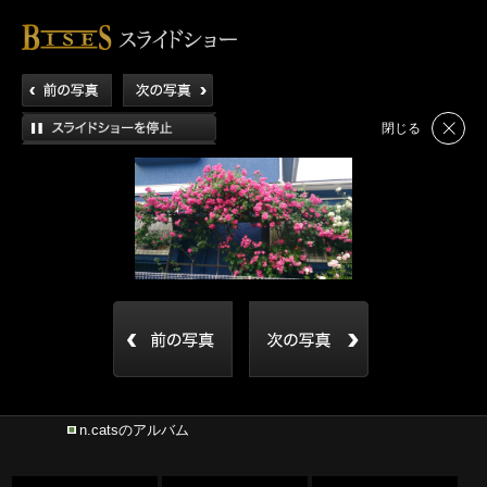
閉じる
n.catsのアルバム