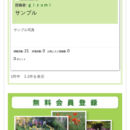
ｇｉｚｕｍｉ
投稿者:
サンプル
サンプル写真
21
0
0
閲覧回数:
評価回数:
お気に入り登録数:
0
ポイント
1件中 1-1件を表示