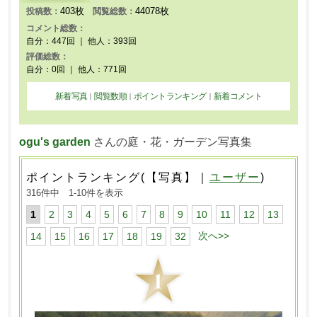
403枚
44078枚
投稿数：
閲覧総数：
コメント総数：
自分：447回 ｜ 他人：393回
評価総数：
自分：0回 ｜ 他人：771回
新着写真
閲覧数順
ポイントランキング
新着コメント
｜
｜
｜
ogu's garden
さんの庭・花・ガーデン写真集
ポイントランキング(【写真】｜
ユーザー
)
316件中 1-10件を表示
1
2
3
4
5
6
7
8
9
10
11
12
13
次へ>>
14
15
16
17
18
19
32