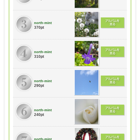
north-mint
370pt
north-mint
310pt
north-mint
290pt
north-mint
240pt
north-mint