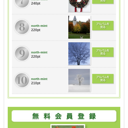
240pt
north-mint
220pt
north-mint
220pt
north-mint
210pt