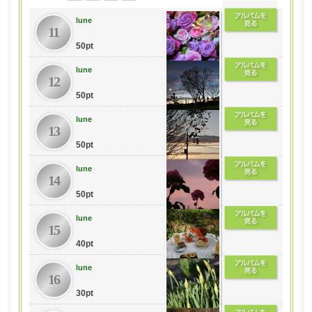
lune
11
50pt
lune
12
50pt
lune
13
50pt
lune
14
50pt
lune
15
40pt
lune
16
30pt