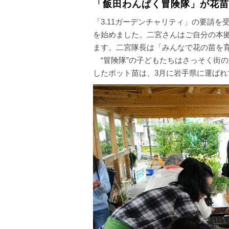
「飯田わんぱく冒険隊」が花苗
「3.11ガーデンチャリティ」の要請
を始めました。二宮さんはご自分の本
ます。二宮隊長は「みんなで花の苗を
“冒険隊”の子どもたちはさっそく街
したポット苗は、3月に岩手県に運ば