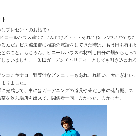
ント
粋なプレゼントのお話です。
にビニールハウス建てたいんだけど・・・それでね、ハウスができ
いるんだ」ビズ編集部に相談の電話をしてきた時は、もう臼も杵も
たとのこと。もちろん、ビニールハウスの材料も自分の畑からもっ
しまいました。「3.11ガーデンチャリティ」としても引き込まれ
アンコにキナコ、野菜汁などメニューもあれこれ揃い、大にぎわい
さまりました。
派に完成して、中にはガーデニングの道具や芽だし中の花苗棚、ス
お茶を飲む場所も出来て、関係者一同、よかった、よかった。