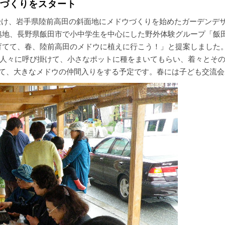
づくりをスタート
を受け、岩手県陸前高田の斜面地にメドウづくりを始めたガーデンデ
拠地、長野県飯田市で小中学生を中心にした野外体験グループ「飯
育てて、春、陸前高田のメドウに植えに行こう！」と提案しました
の人々に呼び掛けて、小さなポットに種をまいてもらい、着々とそ
れて、大きなメドウの仲間入りをする予定です。春には子ども交流会