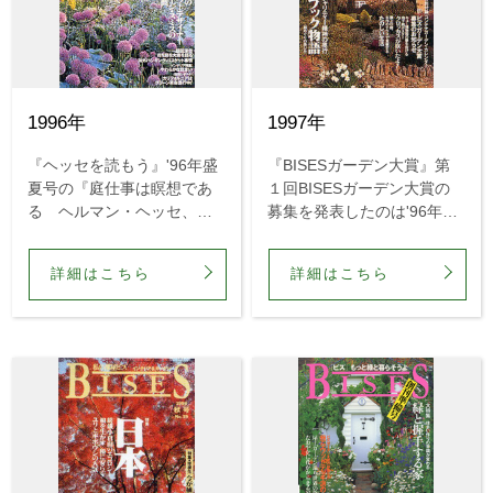
1996年
1997年
『ヘッセを読もう』'96年盛
『BISESガーデン大賞』第
夏号の『庭仕事は瞑想であ
１回BISESガーデン大賞の
る ヘルマン・ヘッセ、も
募集を発表したのは'96年冬
うひとつの顔』は、『庭仕
号。それに対して、応募は
事の愉しみ』（岡田朝雄
なんと全国から988通。いず
詳細はこちら
詳細はこちら
訳）というヘッセのエッセ
れも水準が高く、グランプ
イ集を出版しようとしてい
リを選ぶのに苦労しまし
た草思社との同時進行企画
た。
でした。