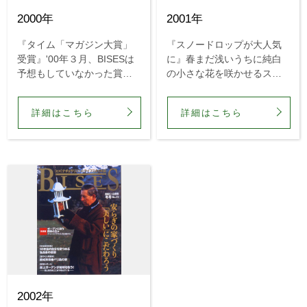
2000年
2001年
『タイム「マガジン大賞」
『スノードロップが大人気
受賞』'00年３月、BISESは
に』春まだ浅いうちに純白
予想もしていなかった賞を
の小さな花を咲かせるスノ
いただくことになりまし
ードロップは、まるで早春
た。米タイム・グループの
の妖精のようで、いま大人
詳細はこちら
詳細はこちら
マガジン大賞写真部門で
気です。
「とても美しい雑誌」とし
て第３位に選出されたので
す。
2002年