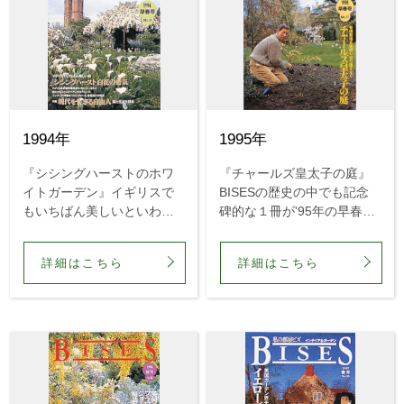
1994年
1995年
『シシングハーストのホワ
『チャールズ皇太子の庭』
イトガーデン』イギリスで
BISESの歴史の中でも記念
もいちばん美しいといわれ
碑的な１冊が'95年の早春号
ているシシングハースト・
です。『チャールズ皇太子
カースルの庭を大々的に紹
の庭』という大特集が皇太
詳細はこちら
詳細はこちら
介したのは'94年の早春号で
子ご自身の同意を得て、こ
した。もちろん、大好評で
の号に掲載されました。
した。