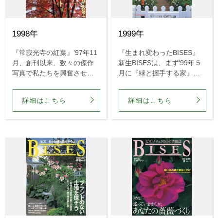
1998年
1999年
『常寂光寺の紅葉』'97年11
『生まれ変わったBISES』
月、創刊以来、数々の傑作
新生BISESは、まず'99年５
写真で私たちを興奮させて
月に『緑と握手する家』と
くれたアンドリュー・ロー
いう創刊準備号を発行。続
ソンが初めて来日しまし
いて7月には創刊号をナチュ
詳細はこちら
詳細はこちら
た。「日本の庭を撮りた
ラリストの生活誌として発
い」という彼を編集部は京
行しました。
都の常寂光寺に案内しまし
た。