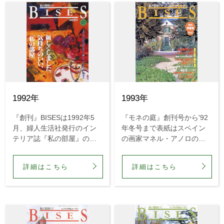
1992年
1993年
『創刊』BISESは1992年5
『モネの庭』創刊号から'92
月、婦人生活社発行のイン
年冬号まで表紙はスペイン
テリア誌『私の部屋』のリ
の画家マネル・アノロの作
ニューアル誌として創刊さ
品でした。しかし、'93年の
れました。誌名はBISESと
早春号からは表紙がイギリ
詳細はこちら
詳細はこちら
書いて『私の部屋ビズ』と
スのガーデンフォトグラフ
呼びました。
ァー、アンドリュー・ロー
ソンの写真に変わりまし
た。