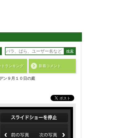
検索
ント
ランキング
新着コメント
デン９月１０日の庭