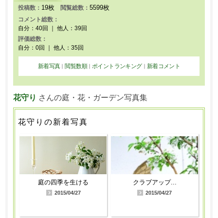
19枚
5599枚
投稿数：
閲覧総数：
コメント総数：
自分：40回 ｜ 他人：39回
評価総数：
自分：0回 ｜ 他人：35回
新着写真
閲覧数順
ポイントランキング
新着コメント
｜
｜
｜
花守り
さんの庭・花・ガーデン写真集
花守りの新着写真
庭の四季を生ける
クラブアップ...
2015/04/27
2015/04/27