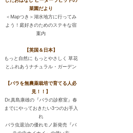
したおはなし ピーターラビットの
菜園だより
＜Mapつき＞湖水地方に行ってみ
よう！庭好きのためのステキな宿
案内
【英国＆日本】
もっと自然に もっとやさしく 草花
とふれあうナチュラル・ガーデン
【バラを無農薬栽培で育てる人必
見！！】
Dr.真島康雄の『バラの診察室』春
までにやっておきたい3つのお手入
れ
バラ虫退治の優れモノ新発売『バ