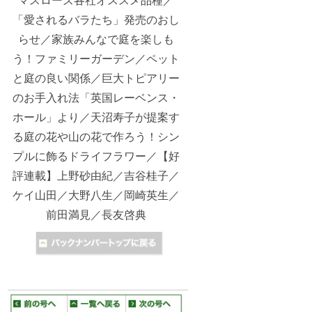
マスローズ各社オススメ品種／
「愛されるバラたち」発売のおし
らせ／家族みんなで庭を楽しも
う！ファミリーガーデン／ペット
と庭の良い関係／巨大トピアリー
のお手入れ法「英国レーベンス・
ホール」より／天沼寿子が提案す
る庭の花や山の花で作ろう！シン
プルに飾るドライフラワー／【好
評連載】上野砂由紀／吉谷桂子／
ケイ山田／大野八生／岡崎英生／
前田満見／長友啓典