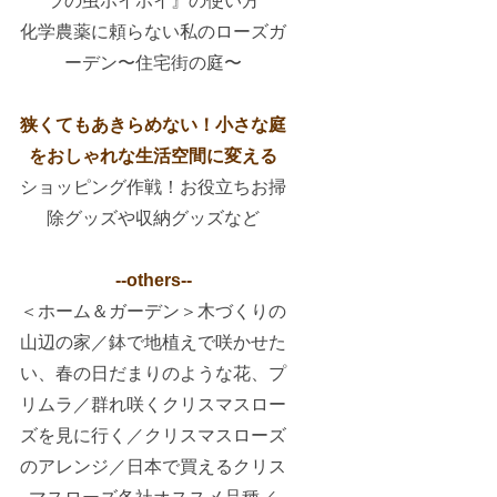
ラの虫ホイホイ』の使い方
化学農薬に頼らない私のローズガ
ーデン〜住宅街の庭〜
狭くてもあきらめない！小さな庭
をおしゃれな生活空間に変える
ショッピング作戦！お役立ちお掃
除グッズや収納グッズなど
--others--
＜ホーム＆ガーデン＞木づくりの
山辺の家／鉢で地植えで咲かせた
い、春の日だまりのような花、プ
リムラ／群れ咲くクリスマスロー
ズを見に行く／クリスマスローズ
のアレンジ／日本で買えるクリス