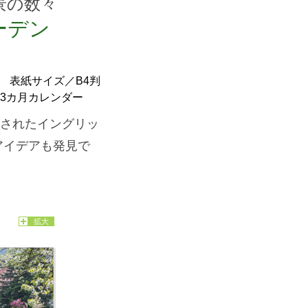
景の数々
ーデン
4㎝ 表紙サイズ／B4判
 13カ月カレンダー
されたイングリッ
アイデアも発見で
拡大