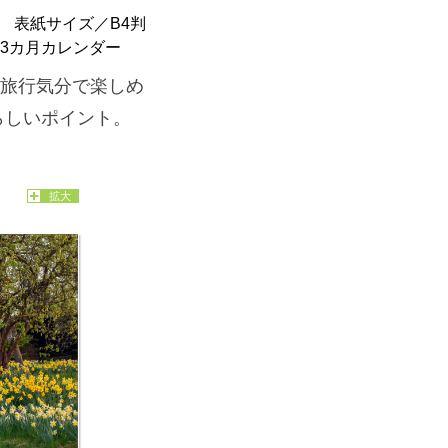
4㎝ 表紙サイズ／B4判
 13カ月カレンダー
旅行気分で楽しめ
らしいポイント。
拡大