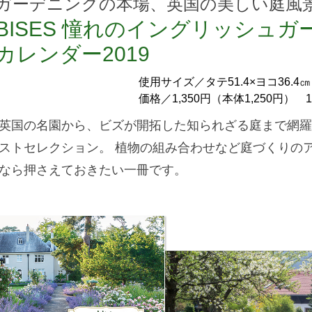
ガーデニングの本場、英国の美しい庭風
BISES 憧れのイングリッシュガ
カレンダー2019
使用サイズ／タテ51.4×ヨコ36.
価格／1,350円（本体1,250円）
英国の名園から、ビズが開拓した知られざる庭まで網羅
ストセレクション。 植物の組み合わせなど庭づくりの
なら押さえておきたい一冊です。