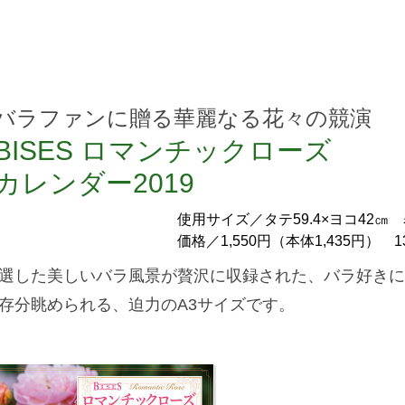
バラファンに贈る華麗なる花々の競演
BISES ロマンチックローズ
カレンダー2019
使用サイズ／タテ59.4×ヨコ42
価格／1,550円（本体1,435円）
選した美しいバラ風景が贅沢に収録された、バラ好きに
存分眺められる、迫力のA3サイズです。