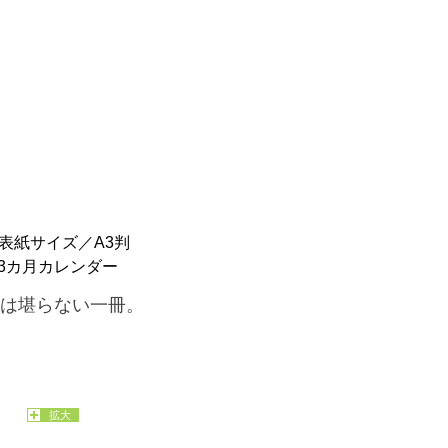
㎝ 表紙サイズ／A3判
 13カ月カレンダー
は堪らない一冊。
拡大