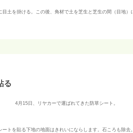
に目土を掛ける。この後、角材で土を芝生と芝生の間（目地）
貼る
4月15日、リヤカーで運ばれてきた防草シート。
シートを貼る下地の地面はきれいにならします。石ころも除去