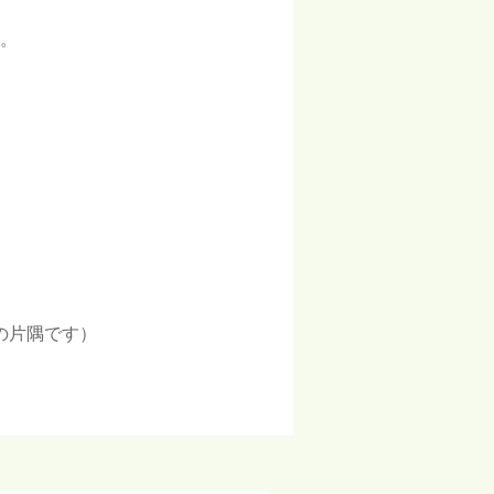
。
）
の片隅です）