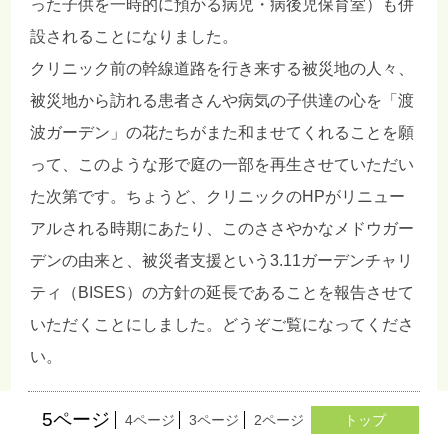
った子供を一時的に預かる病児・病後児保育室）も併
設されることになりました。
クリニック前の幹線道路を行き来する被災地の人々、
被災地から訪れる患者さんや病気の子供達の心を「渡
波ガーデン」の花たちがまた和ませてくれることを願
って、このような形で庭の一部を再生させていただい
た次第です。ちょうど、クリニックのHPがリニュー
アルされる時期にあたり、このささやかなメドウガー
デンの由来と、被災者支援という3.11ガーデンチャリ
ティ（BISES）の方針の延長であることを報告させて
いただくことにしました。どうぞご覧になってくださ
い。
5ページ
4ページ
3ページ
2ページ
1ページ
トップ