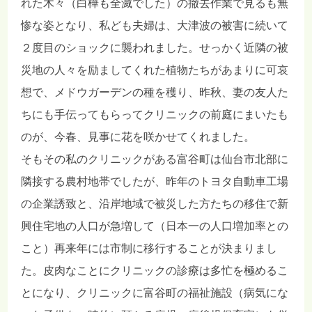
れた木々（白樺も全滅でした）の撤去作業で見るも無
惨な姿となり、私ども夫婦は、大津波の被害に続いて
２度目のショックに襲われました。せっかく近隣の被
災地の人々を励ましてくれた植物たちがあまりに可哀
想で、メドウガーデンの種を穫り、昨秋、妻の友人た
ちにも手伝ってもらってクリニックの前庭にまいたも
のが、今春、見事に花を咲かせてくれました。
そもその私のクリニックがある富谷町は仙台市北部に
隣接する農村地帯でしたが、昨年のトヨタ自動車工場
の企業誘致と、沿岸地域で被災した方たちの移住で新
興住宅地の人口が急増して（日本一の人口増加率との
こと）再来年には市制に移行することが決まりまし
た。皮肉なことにクリニックの診療は多忙を極めるこ
とになり、クリニックに富谷町の福祉施設（病気にな