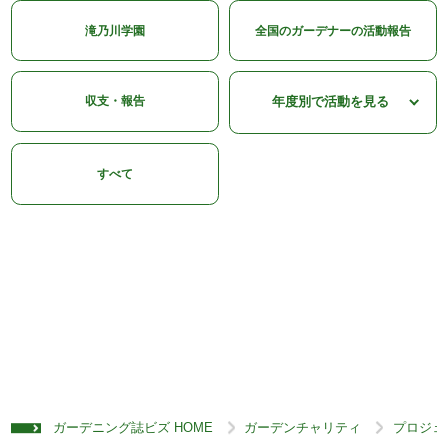
滝乃川学園
全国のガーデナーの活動報告
収支・報告
すべて
ガーデニング誌ビズ HOME
ガーデンチャリティ
プロジェ
>
>