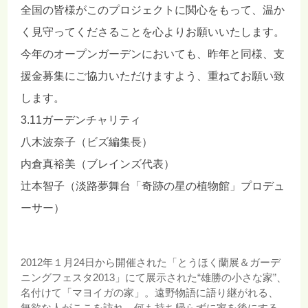
全国の皆様がこのプロジェクトに関心をもって、温か
く見守ってくださることを心よりお願いいたします。
今年のオープンガーデンにおいても、昨年と同様、支
援金募集にご協力いただけますよう、重ねてお願い致
します。
3.11ガーデンチャリティ
八木波奈子（ビズ編集長）
内倉真裕美（ブレインズ代表）
辻本智子（淡路夢舞台「奇跡の星の植物館」プロデュ
ーサー）
2012年１月24日から開催された「とうほく蘭展＆ガーデ
ニングフェスタ2013」にて展示された“雄勝の小さな家”、
名付けて「マヨイガの家」。遠野物語に語り継がれる、
無欲な人がここを訪れ、何も持ち帰らずに家を後にする