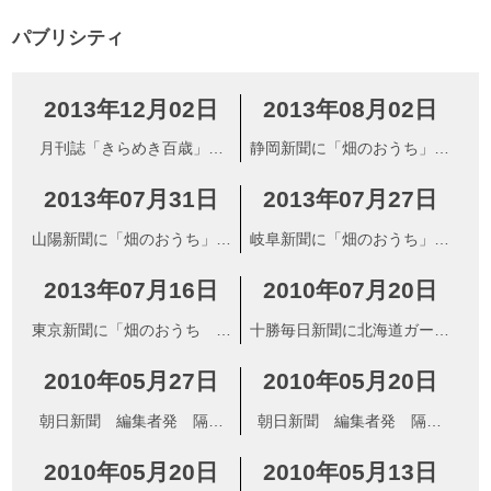
パブリシティ
2013年12月02日
2013年08月02日
月刊誌「きらめき百歳」に
静岡新聞に「畑のおうち」が
「畑のおうち」が紹介されま
紹介されました
2013年07月31日
2013年07月27日
した
山陽新聞に「畑のおうち」が
岐阜新聞に「畑のおうち」が
紹介されました
紹介されました
2013年07月16日
2010年07月20日
東京新聞に「畑のおうち ク
十勝毎日新聞に北海道ガーデ
ラインガルデンの12ヵ月」が
ン街道協議会・講演会の要旨
2010年05月27日
2010年05月20日
紹介されました
が掲載されました
朝日新聞 編集者発 隔月
朝日新聞 編集者発 隔月
刊・BISES「愛好家も写真情
刊・BISES「【緑の教室】動
2010年05月20日
2010年05月13日
報発信」
き広がる」