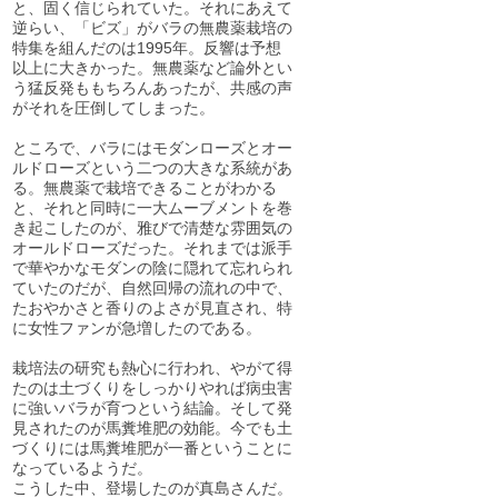
と、固く信じられていた。それにあえて
逆らい、「ビズ」がバラの無農薬栽培の
特集を組んだのは1995年。反響は予想
以上に大きかった。無農薬など論外とい
う猛反発ももちろんあったが、共感の声
がそれを圧倒してしまった。
ところで、バラにはモダンローズとオー
ルドローズという二つの大きな系統があ
る。無農薬で栽培できることがわかる
と、それと同時に一大ムーブメントを巻
き起こしたのが、雅びで清楚な雰囲気の
オールドローズだった。それまでは派手
で華やかなモダンの陰に隠れて忘れられ
ていたのだが、自然回帰の流れの中で、
たおやかさと香りのよさが見直され、特
に女性ファンが急増したのである。
栽培法の研究も熱心に行われ、やがて得
たのは土づくりをしっかりやれば病虫害
に強いバラが育つという結論。そして発
見されたのが馬糞堆肥の効能。今でも土
づくりには馬糞堆肥が一番ということに
なっているようだ。
こうした中、登場したのが真島さんだ。