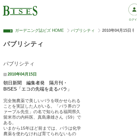
ログ
ガーデニング誌ビズ HOME
パブリシティ
2010年04月15
>
>
パブリシティ
パブリシティ
2010年04月15日
朝日新聞 編集者発 隔月刊・
BISES「エコの先端を走るバラ」
完全無農薬で美しいバラを咲かせられる
ことを実証した人がいる。「バラ界のフ
ァーブル先生」の名で知られる福岡県久
留米市の内科医、真島康雄さん（59）で
ある。
いまから15年ほど前までは、バラは化学
農薬を使わなければ育てられないもの