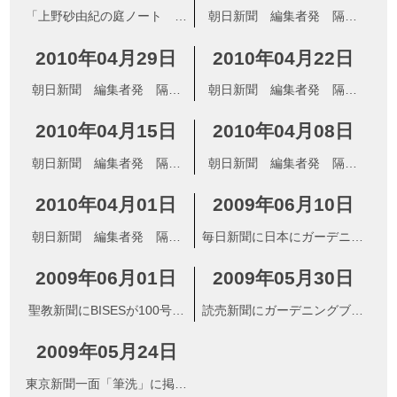
「上野砂由紀の庭ノート ガ
朝日新聞 編集者発 隔月
ーデン花図鑑」が出版されま
刊・BISES「心癒す屋上ガー
2010年04月29日
2010年04月22日
した
デン」
朝日新聞 編集者発 隔月
朝日新聞 編集者発 隔月
刊・BISES「庭づくり元気な
刊・BISES「ガーデニング、
2010年04月15日
2010年04月08日
北海道」
三世代へ」
朝日新聞 編集者発 隔月
朝日新聞 編集者発 隔月
刊・BISES「エコの先端を走
刊・BISES「個人の庭公開の
2010年04月01日
2009年06月10日
るバラ」
楽しみ」
朝日新聞 編集者発 隔月
毎日新聞に日本にガーデニン
刊・BISES「ベランダで感じ
グブームをもたらしたとして
2009年06月01日
2009年05月30日
る自然」
紹介されました
聖教新聞にBISESが100号を
読売新聞にガーデニングブー
迎えたとして紹介されました
ムの火付け役として紹介され
2009年05月24日
ました
東京新聞一面「筆洗」に掲載