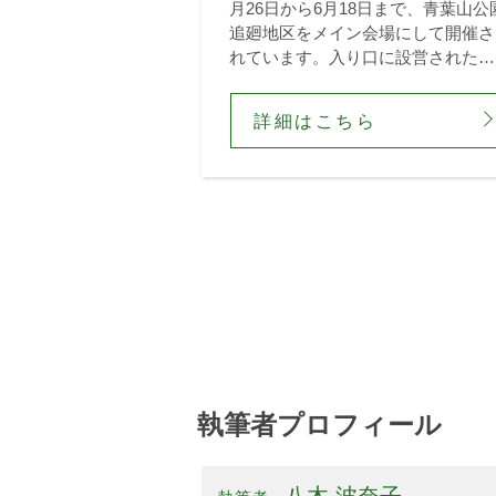
月26日から6月18日まで、青葉山公
追廻地区をメイン会場にして開催さ
れています。入り口に設営された大
花壇「はなばた飾り」を抜けた正面
には、「杜のリビングガーデン」が
詳細はこちら
展開されます。宮城県で...
執筆者プロフィール