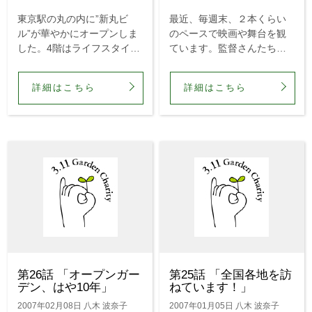
東京駅の丸の内に”新丸ビ
最近、毎週末、２本くらい
ル”が華やかにオープンしま
のペースで映画や舞台を観
した。4階はライフスタイ
ています。監督さんたちの
ル・ショップ街、いわゆる
身の内に沸きあがる創らな
生活雑貨のお店がズラリ。
いではいられないという衝
詳細はこちら
詳細はこちら
今年35周年を迎えた「私の
動は、職種が変わっても相
部屋」直営店もあります。
通じるものがあっておもし
ご存知無い方もいらっしゃ
ろく、けっこう良い刺激に
るでしょうから、ちょっと
なっているのです。 封切ら
説明します。...
れたばか...
第26話 「オープンガー
第25話 「全国各地を訪
デン、はや10年」
ねています！」
2007年02月08日 八木 波奈子
2007年01月05日 八木 波奈子