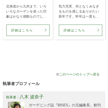
北海道から九州まで、いろ
気力充実、何となくみなぎ
いろなガーデンを巡った印
るものを感じるありがたい
象はかなり感動ものでし
新年です。昨年は一度も海
た。日本全国、ガーデニン
外に出ることなく、機会あ
グ愛好家の間では情報の質
るごとに日本国内、全国各
詳細はこちら
詳細はこちら
においても、美意識も地方
地を訪れました。よその編
格差は無い！と言い切れま
集長の仕事ぶりを見るチャ
す。土地が広いだけ、地方
ンスというものが無いの
都市、田園地帯のガーデン
で、何とも比較はしにくい
には私好みの...
けれど、私は...
このページのトップへ戻る
執筆者プロフィール
八木 波奈子
執筆者・
ガーデニング誌『BISES』の元編集長。創刊