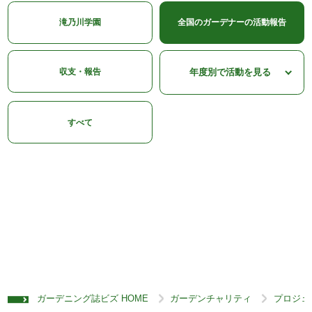
滝乃川学園
全国のガーデナーの活動報告
収支・報告
すべて
ガーデニング誌ビズ HOME
ガーデンチャリティ
プロジェ
>
>