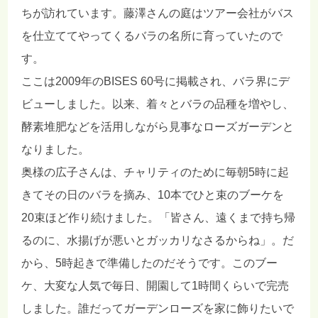
ちが訪れています。藤澤さんの庭はツアー会社がバス
を仕立ててやってくるバラの名所に育っていたので
す。
ここは2009年のBISES 60号に掲載され、バラ界にデ
ビューしました。以来、着々とバラの品種を増やし、
酵素堆肥などを活用しながら見事なローズガーデンと
なりました。
奥様の広子さんは、チャリティのために毎朝5時に起
きてその日のバラを摘み、10本でひと束のブーケを
20束ほど作り続けました。「皆さん、遠くまで持ち帰
るのに、水揚げが悪いとガッカリなさるからね」。だ
から、5時起きで準備したのだそうです。このブー
ケ、大変な人気で毎日、開園して1時間くらいで完売
しました。誰だってガーデンローズを家に飾りたいで