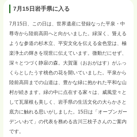
7月15日岩手県に入る
7月15日、この日は、世界遺産に登録なった平泉・中
尊寺から陸前高田へと向かいました。緑深く、聳える
ような参道の杉木立、平安文化を伝える金色堂は、極
楽浄土の輝きを現世に伝えています。微動だにせず、
深々とつづく静寂の森。大賀蓮（おおがはす）がふっ
くらとしたうす桃色の花を開いていました。平泉から
陸前高田までの山道は、豊かな緑に抱かれた平和な山
村が続きます。緑の中に点在する家々は、威風堂々と
して瓦屋根も美しく、岩手県の生活文化の大らかさと
底力に触れる思いがしました。15日は「オープンガー
デンいわて」の代表を務める吉川三枝子さんのご案内
です。