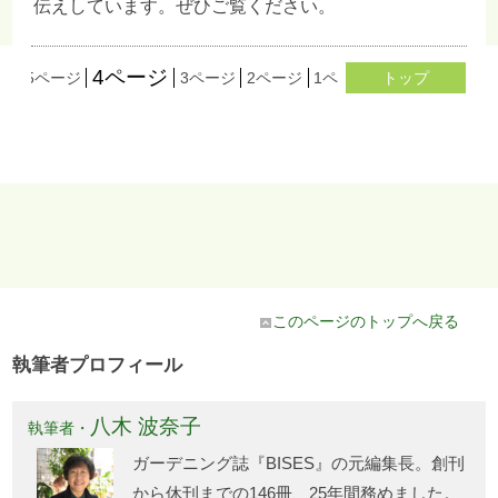
伝えしています。ぜひご覧ください。
4ページ
ジ
5ページ
3ページ
2ページ
1ページ
トップ
このページのトップへ戻る
執筆者プロフィール
八木 波奈子
執筆者・
ガーデニング誌『BISES』の元編集長。創刊
から休刊までの146冊、25年間務めました。