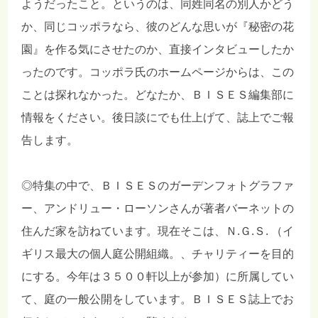
ようだったこと。というのは、同姓同名の別人かどう
か、同じコッポラなら、彼のどんな思いが『秘密の花
園』を作る気にさせたのか、直接インタビューしたか
ったのです。コッポラ氏のホームページからは、この
ことは探れなかった。どなたか、ＢＩＳＥＳ編集部に
情報をください。後日談にでも仕上げて、誌上でご報
告します。
◎特集の中で、ＢＩＳＥＳのガーデンフォトグラファ
ー、アンドリュー・ローソンさんが著者バーネットの
住んだ家を訪ねています。現在そこは、Ｎ.Ｇ.Ｓ. （イ
ギリス最大の個人庭公開組織。、チャリティーを目的
にする。今年は３５００軒以上が参加）に所属してい
て、庭の一般公開をしています。ＢＩＳＥＳ誌上でお