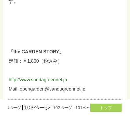
す。
「the GARDEN STORY」
定価：￥1,800（税込み）
http://www.sandagreennet.jp
Mail: opengarden@sandagreennet.jp
103ページ
104ページ
102ページ
101ページ
100ページ
トップ
99ペ