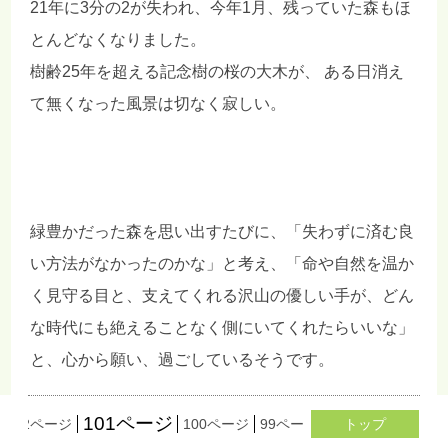
21年に3分の2が失われ、今年1月、残っていた森もほ
とんどなくなりました。
樹齢25年を超える記念樹の桜の大木が、 ある日消え
て無くなった風景は切なく寂しい。
緑豊かだった森を思い出すたびに、「失わずに済む良
い方法がなかったのかな」と考え、「命や自然を温か
く見守る目と、支えてくれる沢山の優しい手が、どん
な時代にも絶えることなく側にいてくれたらいいな」
と、心から願い、過ごしているそうです。
101ページ
102ページ
100ページ
99ページ
98ページ
トップ
97ペー