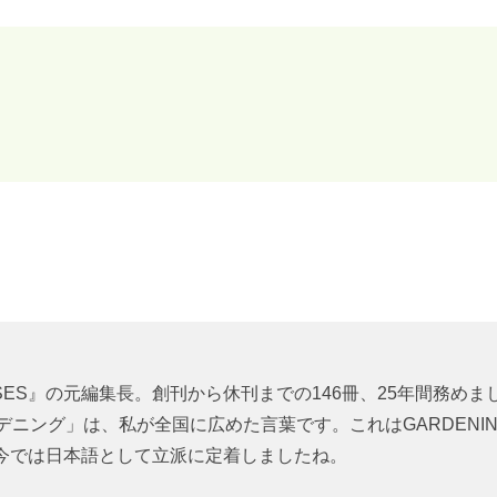
SES』の元編集長。創刊から休刊までの146冊、25年間務めま
デニング」は、私が全国に広めた言葉です。これはGARDENI
今では日本語として立派に定着しましたね。