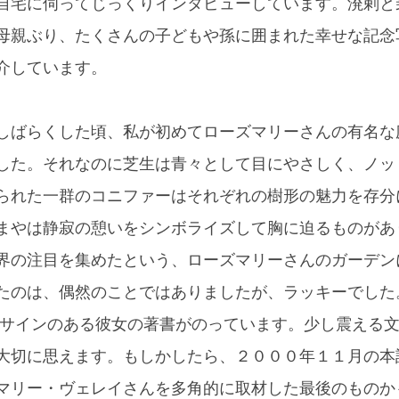
自宅に伺ってじっくりインタビューしています。溌剌と
母親ぶり、たくさんの子どもや孫に囲まれた幸せな記念
介しています。
しばらくした頃、私が初めてローズマリーさんの有名な
した。それなのに芝生は青々として目にやさしく、ノッ
られた一群のコニファーはそれぞれの樹形の魅力を存分
まやは静寂の憩いをシンボライズして胸に迫るものがあ
界の注目を集めたという、ローズマリーさんのガーデン
たのは、偶然のことではありましたが、ラッキーでした
とサインのある彼女の著書がのっています。少し震える
大切に思えます。もしかしたら、２０００年１１月の本
マリー・ヴェレイさんを多角的に取材した最後のものか