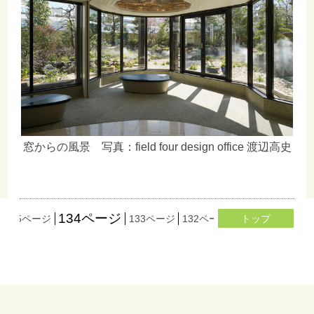
窓からの風景 写真：field four design office 渡辺高史
134ページ
135ページ
133ページ
132ページ
131ページ
トップ
130