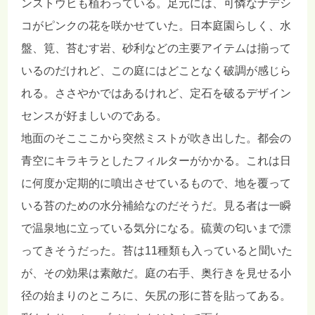
ンストウヒも植わっている。足元には、可憐なナデシ
コがピンクの花を咲かせていた。日本庭園らしく、水
盤、筧、苔むす岩、砂利などの主要アイテムは揃って
いるのだけれど、この庭にはどことなく破調が感じら
れる。ささやかではあるけれど、定石を破るデザイン
センスが好ましいのである。
地面のそこここから突然ミストが吹き出した。都会の
青空にキラキラとしたフィルターがかかる。これは日
に何度か定期的に噴出させているもので、地を覆って
いる苔のための水分補給なのだそうだ。見る者は一瞬
で温泉地に立っている気分になる。硫黄の匂いまで漂
ってきそうだった。苔は11種類も入っていると聞いた
が、その効果は素敵だ。庭の右手、奥行きを見せる小
径の始まりのところに、矢尻の形に苔を貼ってある。