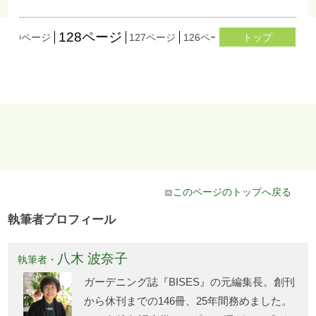
128ページ
129ページ
127ページ
126ページ
125ページ
トップ
124
このページのトップへ戻る
執筆者プロフィール
八木 波奈子
執筆者・
ガーデニング誌『BISES』の元編集長。創刊
から休刊までの146冊、25年間務めました。