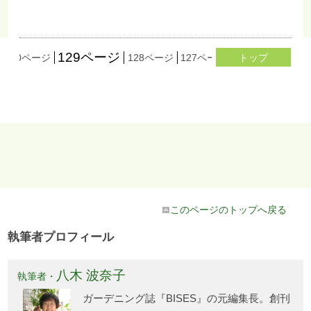
129ページ
130ページ
128ページ
127ページ
126ページ
トップ
125
このページのトップへ戻る
執筆者プロフィール
八木 波奈子
執筆者・
ガーデニング誌『BISES』の元編集長。創刊