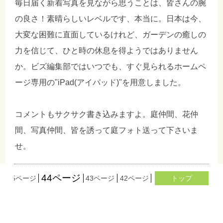
毎日届く新着写真を見ながら思うことは、皆さんの腕
の良さ！素晴らしいレベルです、本当に。日本は今、
大変な困難に直面しているけれど、ガーデンの癒しの
力を信じて、ひと時の休息を得ようではありません
か。ビズ編集部ではいつでも、すぐ見られるホームペ
ージ専用の"iPad(アイパッド)"を用意しました。
コメントもサクサク書き込みますよ。庭仲間、花仲
間、写真仲間、皆を誘って庭フォト送って下さいま
せ。
44ページ
ジ
45ページ
43ページ
42ページ
41ページ
トップ
40ページ