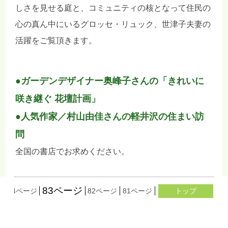
しさを見せる庭と、コミュニティの核となって住民の
心の真ん中にいるグロッセ・リュック、世津子夫妻の
活躍をご覧頂きます。
●ガーデンデザイナー奥峰子さんの「きれいに
咲き継ぐ 花壇計画」
●人気作家／村山由佳さんの軽井沢の住まい訪
問
全国の書店でお求めください。
83ページ
ジ
84ページ
82ページ
81ページ
80ページ
トップ
79ページ