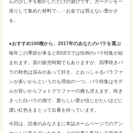
んの少し手を動かしただけの遊びです。ガーデンを一
巡りして集めた材料で…‥お金では買えない豊かさ
を。
●おすすめ100種から、2017年のあなたのバラを選ぶ
毎年この季節が来るとBISESでは恒例のバラ特集が組
まれます。苗の販売時期でもありますが、四季咲きバ
ラの秋色は深みがあって好き、とおっしゃるバラファ
ンが多いからというのも理由の一つ。バラ特集はモデ
ルが良いからフォトグラファーの腕も冴えます。咲き
きった白バラの側で、愛らしい蕾が信じがたいほどに
濃い紅色をまとって出番を待っています。
今回は、読者のみなさまに本誌ホームページでのアン