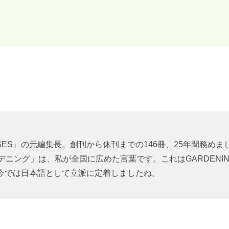
SES』の元編集長。創刊から休刊までの146冊、25年間務めま
デニング」は、私が全国に広めた言葉です。これはGARDENI
今では日本語として立派に定着しましたね。