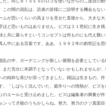
した。同じＢＩＳＥＳのロゴを使いながらの二度目の創
。この間の混乱は、読者の皆様にご説明する機会もない
ームが恐いくらいの高まりを見せた直後から、大きな大
字ほど恐いものはありません。ビズは２１世紀に生き残
緑と共に暮らすというコンセプトは何ものにも代え難い
真ん中にある言葉です。ああ、１９９２年の創世記を思
混乱の中、ガーデニングが新しい展開を必要としている
。まだ充分に本調子となっていないかもしれませんが、
への純粋な喜びが戻ってきました。雑誌は生きもの。作
す。「しばらく沈んでいた、庭作りへの情熱が、ビズを
りのエールと受け止めました。ビズは編集者の興奮が作
ョンって才能のうちかしらね。努力、努力のクソ真面目