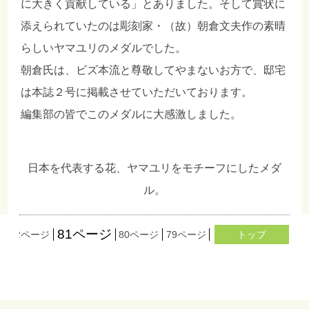
に大きく貢献している」とありました。そして賞状に
添えられていたのは彫刻家・（故）朝倉文夫作の素晴
らしいヤマユリのメダルでした。
朝倉氏は、ビズ本流と尊敬してやまないお方で、邸宅
は本誌２号に掲載させていただいております。
編集部の皆でこのメダルに大感激しました。
日本を代表する花、ヤマユリをモチーフにしたメダ
ル。
81ページ
ジ
82ページ
80ページ
79ページ
78ページ
トップ
77ページ