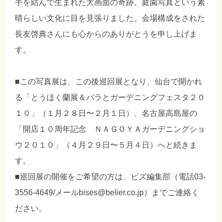
手を結んで生まれた大画面の奇跡。庭園写真という素
晴らしい文化に目を見張りました。会場構成をされた
長友啓典さんにも心からのありがとうを申し上げま
す。
■この写真展は、この後巡回展となり、仙台で開かれ
る「とうほく蘭展＆バラとガーデニングフェスタ２０
１０」（１月２８日〜２月１日）、名古屋高島屋の
「開店１０周年記念 ＮＡＧＯＹＡガーデニングショ
ウ２０１０」（４月２９日〜５月４日）へと続きま
す。
■巡回展の開催をご希望の方は、ビズ編集部（電話03-
3556-4649/メールbises@belier.co.jp）までご連絡く
ださい。