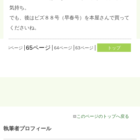
気持ち。
でも、後はビズ８８号（早春号）を本屋さんで買って
くださいね。
65ページ
ジ
66ページ
64ページ
63ページ
62ページ
トップ
61ページ
このページのトップへ戻る
執筆者プロフィール