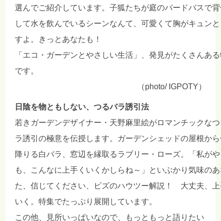
選んでご紹介しています。子狐たちが庭のバードバスで背
して水を飲んでいるシーンなんて、可愛くて胸がキュンと
すよ。きっとあなたも！
「エコ・ガーデンとやさしい生活」、発見がたくさんある
です。
（photo/ IGPOTY）
日陰を物ともしない、つるバラ誘引法
若きガーデンデザイナー・天野麻里絵がロマンチックなつ
ラ誘引の極意を伝授します。ガーデンシェッドの屋根から
降りる白バラ、窓辺を縁取るラブリー・ローズ。「私がや
も、こんなに上手くいくかしらね～」といぶかり気味のあ
た、信じてください、ビズのハウツー解説！ 大丈夫、上
いく。特集でたっぷり展開しています。
この他、見所いっぱいなので、もっともっと語りたい